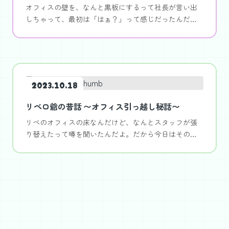
オフィスの壁を、なんと黒板にするって社長が言い出
しちゃって、最初は「はぁ？」って感じだったんだけ
ど、その後はめちゃくちゃ楽しい時間を過ごせちゃっ
たんだよ！最初は気が重かったけど、オシャレな黒板
の壁が完成しちゃったんだ！やってみる価値あり♪
2023.10.18
リベロ爺の昔話 〜オフィス引っ越し秘話〜
リベのオフィスの床なんだけど、なんとスタッフが張
り替えたって噂を聞いたんだよ。だから今日はその噂
の真相を確かめるために、リベのことをなんでも知っ
てるリベロ爺を呼んで話を聞いてみることにしたよ。