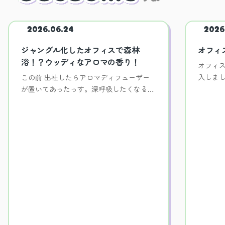
2026.06.24
2026
ジャングル化したオフィスで森林
オフィ
浴！？ウッディなアロマの香り！
オフィス
入しま
この前 出社したらアロマディフューザー
するっ
が置いてあったっす。深呼吸したくなるよ
うな森の香りは、オフィスの雰囲気を格上
げするのにぴったりっす！