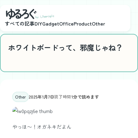
メインコンテンツにスキップ
すべての記事
DIY
Gadget
Office
Product
Other
ホワイトボードって、邪魔じゃね？
Other
2025年1月7日
読了時間
1分で読めます
やっほ〜！オガネキだよん