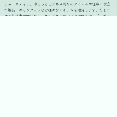
チャーメディア。ゆるっとビジネス周りのアイテムや仕事に役立
つ製品、ギャググッツなど様々なアイテムを紹介します。たまに
は最新技術の実装から、エンジニアのデスク環境まで。「日常と
技術をゆるっと楽しむ」ための情報を発信します。
カテゴリー
DIY
Gadget
Office
Product
Other
会社情報
運営会社
プライバシーポリシー