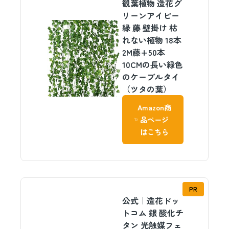
観葉植物 造花グ
リーンアイビー
緑 藤 壁掛け 枯
れない植物 18本
2M藤+50本
10CMの長い緑色
のケーブルタイ
（ツタの葉）
Amazon商
品ページ
はこちら
PR
公式｜造花ドッ
トコム 銀 酸化チ
タン 光触媒フェ