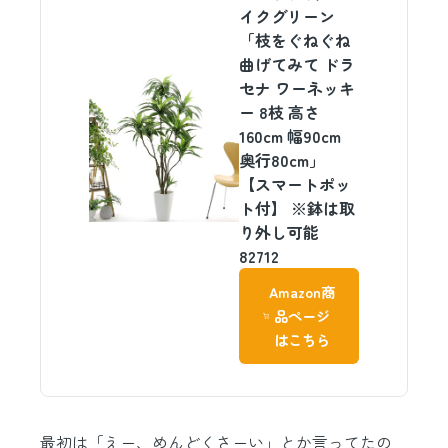
イクグリーン
「枝をぐねぐね
曲げてみて ドラ
セナ ワーネッキ
ー 8枝 高さ
160cm 幅90cm
奥行80cm」
【スマートポッ
ト付】 ※鉢は取
り外し可能
82712
Amazon商
品ページ
はこちら
最初は「えー、めんどくさーい」とか言ってたの