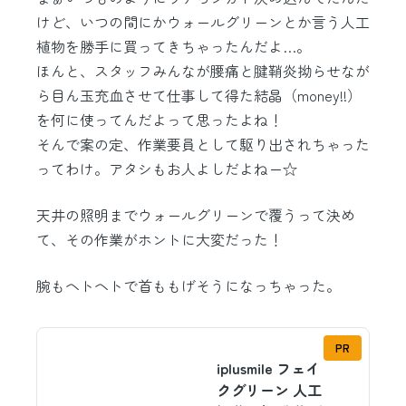
けど、いつの間にかウォールグリーンとか言う人工
植物を勝手に買ってきちゃったんだよ…。
ほんと、スタッフみんなが腰痛と腱鞘炎拗らせなが
ら目ん玉充血させて仕事して得た結晶（money!!）
を何に使ってんだよって思ったよね！
そんで案の定、作業要員として駆り出されちゃった
ってわけ。アタシもお人よしだよねー☆
天井の照明までウォールグリーンで覆うって決め
て、その作業がホントに大変だった！
腕もヘトヘトで首ももげそうになっちゃった。
PR
iplusmile フェイ
クグリーン 人工