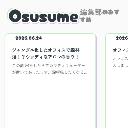
編集部のおす
すめ
2026.06.24
2026
ジャングル化したオフィスで森林
オフィ
浴！？ウッディなアロマの香り！
オフィス
入しま
この前 出社したらアロマディフューザー
するっ
が置いてあったっす。深呼吸したくなるよ
うな森の香りは、オフィスの雰囲気を格上
げするのにぴったりっす！